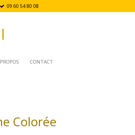
09 60 54 80 08
l
 PROPOS
CONTACT
he Colorée