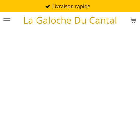
Livraison rapide
Passer
au
La Galoche Du Cantal
contenu
principal