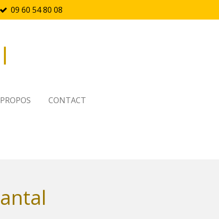
09 60 54 80 08
l
 PROPOS
CONTACT
antal