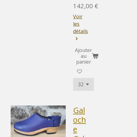
142,00 €
Voir
les
détails
Ajouter
au
panier
Gal
och
e