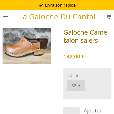
Livraison rapide
Passer
au
La Galoche Du Cantal
contenu
principal
Galoche Camel
talon salers
142,00 €
Taille
Ajouter