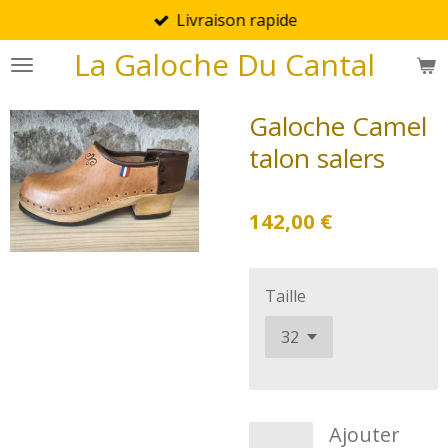
Livraison rapide
Passer
au
La Galoche Du Cantal
contenu
principal
Galoche Camel
talon salers
142,00 €
Taille
Ajouter