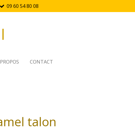
09 60 54 80 08
l
 PROPOS
CONTACT
amel talon